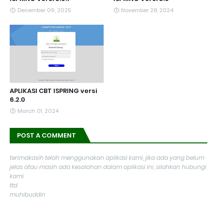
December 09, 2025
November 28, 2024
APLIKASI CBT ISPRING versi
6.2.0
March 01, 2024
POST A COMMENT
terimakasih telah menggunakan aplikasi kami, jika ada yang belum
jelas atau masih ada kesalahan dalam aplikasi ini, silahkan hubungi
kami
ttd
muhibuddin