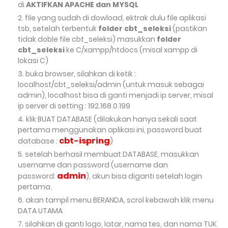
di
AKTIFKAN APACHE dan MYSQL
file yang sudah di dowload, ektrak dulu file aplikasi
tsb, setelah terbentuk
folder cbt_seleksi
(pastikan
tidak doble file cbt_seleksi) masukkan
folder
cbt_seleksi
ke C/xampp/htdocs (misal xampp di
lokasi C)
buka browser, silahkan di ketik :
localhost/cbt_seleksi/admin (untuk masuk sebagai
admin), localhost bisa di ganti menjadi ip server, misal
ip server di setting : 192.168.0.199
klik BUAT DATABASE (dilakukan hanya sekali saat
pertama menggunakan aplikasi ini, password buat
cbt-ispring
database :
)
setelah berhasil membuat DATABASE, masukkan
username dan password (username dan
admin
password:
), akun bisa diganti setelah login
pertama.
akan tampil menu BERANDA, scrol kebawah klik menu
DATA UTAMA
silahkan di ganti logo, latar, nama tes, dan nama TUK