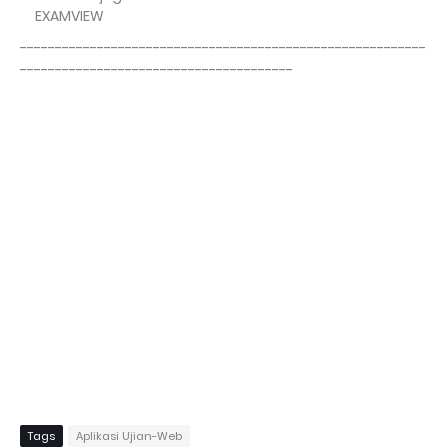
EXAMVIEW
----------------------------------------------------------
---------------------------------------
Tags
Aplikasi Ujian-Web