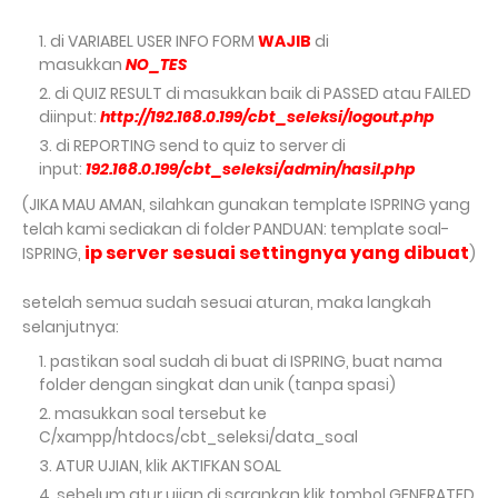
di VARIABEL USER INFO FORM
WAJIB
di
masukkan
NO_TES
di QUIZ RESULT
di masukkan baik di PASSED atau FAILED
diinput:
http://192.168.0.199/cbt_seleksi/logout.php
di REPORTING send to quiz to server di
input:
192.168.0.199/cbt_seleksi/admin/hasil.php
(JIKA MAU AMAN, silahkan gunakan template ISPRING yang
telah kami sediakan di folder PANDUAN:
template soal-
ip server sesuai settingnya yang dibuat
ISPRING,
)
setelah semua sudah sesuai aturan, maka langkah
selanjutnya:
pastikan soal sudah di buat di ISPRING, buat nama
folder dengan singkat dan unik (tanpa spasi)
masukkan soal tersebut ke
C/xampp/htdocs/cbt_seleksi/data_soal
ATUR UJIAN, klik AKTIFKAN SOAL
sebelum atur ujian di sarankan klik tombol GENERATED