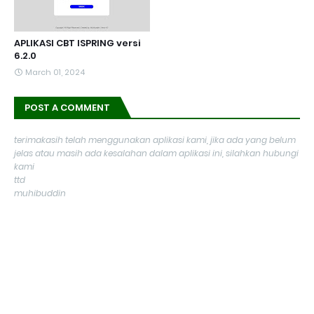
APLIKASI CBT ISPRING versi
6.2.0
March 01, 2024
POST A COMMENT
terimakasih telah menggunakan aplikasi kami, jika ada yang belum
jelas atau masih ada kesalahan dalam aplikasi ini, silahkan hubungi
kami
ttd
muhibuddin