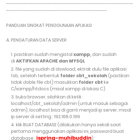
----------------------------------------------------------
----------------------------------------------
PANDUAN SINGKAT PENGGUNAAN APLIKASI
A. PENGATURAN DATA SERVER
pastikan sudah mengistal
xampp,
dan sudah
di
AKTIFKAN APACHE dan MYSQL
file yang sudah di dowload, ektrak dulu file aplikasi
tsb, setelah terbentuk
folder cbt_sekolah
(pastikan
tidak doble file cbt) masukkan
folder cbt
ke
C/xampp/htdocs (misal xampp di lokasi C)
buka browser, silahkan di ketik :
localhost/cbt_sekolah/admin (untuk masuk sebagai
admin), localhost bisa di ganti menjadi ip server, misal
ip server di setting : 192.168.0.199
klik BUAT DATABASE (dilakukan hanya sekali saat
pertama menggunakan aplikasi ini, password buat
ispring-muhibuddin
database :
)