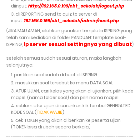
diinput:
http://192.168.0.199/cbt_sekolah/logout.php
di REPORTING send to quiz to server di
input:
192.168.0.199/cbt_sekolah/admin/hasil.php
(JIKA MAU AMAN, silahkan gunakan template ISPRING yang
telah kami sediakan di folder PANDUAN:
template soal-
ip server sesuai settingnya yang dibuat
ISPRING,
)
setelah semua sudah sesuai aturan, maka langkah
selanjutnya:
pastikan soal sudah di buat di ISPRING
masukkan soal tersebut ke menu DATA SOAL
ATUR UJIAN, cari kelas yang akan di ujiankan, pilih kode
mapel (nama folder soal) dan pilih nama mapel
seblum atur ujian di sarankan klik tombol GENERATED
KODE SOAL (
TIDAK WAJIB
)
cek TOKEN yang akan di berikan ke peserta ujian
(TOKEN bisa di ubah secara berkala)
----------------------------------------------------------